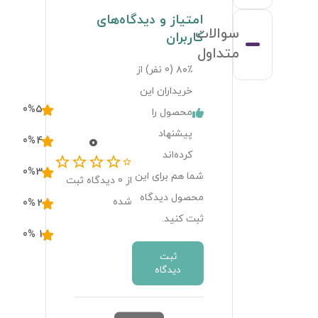
امتیاز و دیدگاه‌های
سوالات
کاربران
همچنین این محصول 
متداول
قابلیت قابلیت بلندتر شدن 
۸۰٪ (
0
نفر) از
پایه - امکان تغییر زاویه 
خریداران این
پایه در 270 درجه - چرخش 
0
%
5
محصول را
360 درجه را دارد.
پیشنهاد
0
0
%
4
کرده‌اند
0
%
3
شما هم برای این
از
0
دیدگاه ثبت
محصول دیدگاه
شده
0
%
2
ثبت کنید.
0
%
1
ثبت
دیدگاه