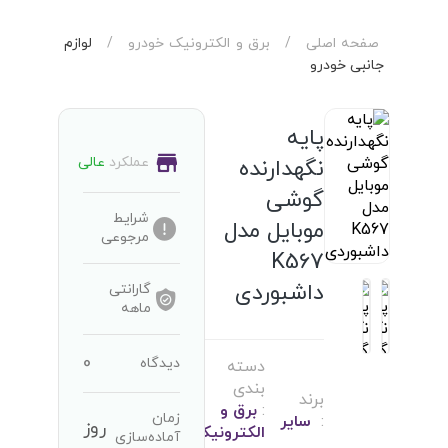
صفحه اصلی
/
برق و الکترونیک خودرو
/
لوازم
جانبی خودرو
پایه
عملکرد
عالی
نگهدارنده
گوشی
شرایط
موبایل مدل
مرجوعی
K567
داشبوردی
گارانتی
ماهه
0
دیدگاه
دسته
بندی
برند
:
برق و
زمان
:
سایر
روز
الکترونیک
آماده‌سازی