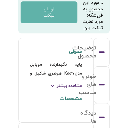
درمورد این
محصول به
ارسال
فروشگاه
تیکت
مورد نظرت
تیکت بزن
توضیحات
معرفی
محصول
پایه نگهدارنده موبایل 
مدلK567 هولدری شکیل و 
خودرو
مقاوم است که از پلاستیک 
های
مشاهده بیشتر
سخت (ABS) و سیلیکون 
مناسب
مشخصات
ساخته شده و دارای دو 
بازوی چپ و راست برای 
دیدگاه
فیکس و محکم شدن انواع 
ها
موبایل مناسب است و 