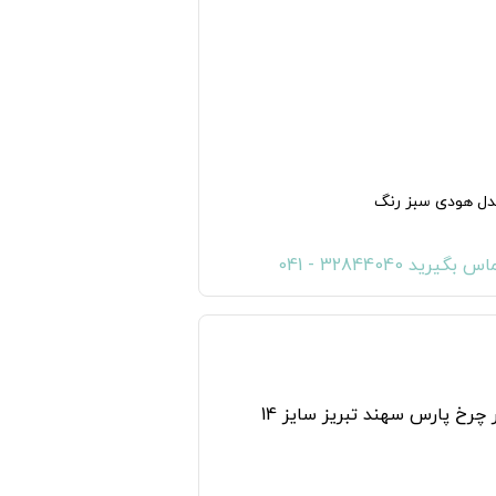
ل هودی سبز رنگ
س بگیرید 32844040 - 041
به لیست علاقه مندی ها