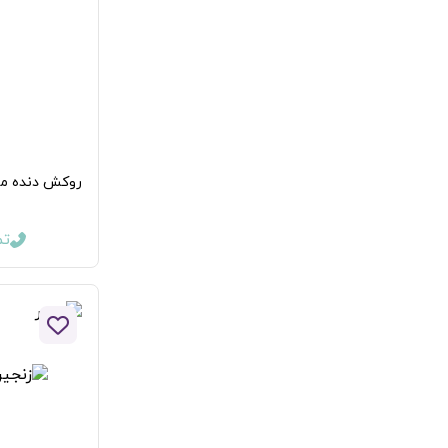
روکش دنده مد
تما
افزودن 