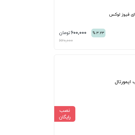
ای فیوز لوکس
600,000
تومان
%
3.23
620,000
به لیست علاقه مندی ها
نصب
رایگان