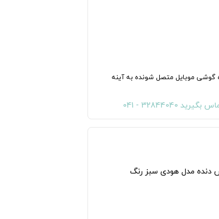
ه گوشی موبایل متصل شونده به آینه
س بگیرید 32844040 - 041
به لیست علاقه مندی ها