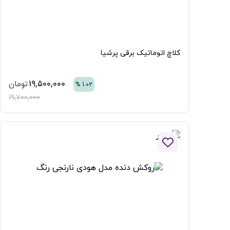
کلاچ اتوماتیک برقی پرشیا
19,500,000
تومان
%
1.02
19,700,000
افزودن به لیست علاقه مندی ها