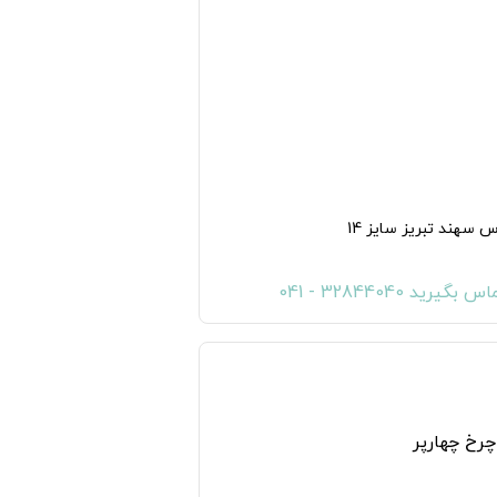
 سهند تبریز سایز 14
س بگیرید 32844040 - 041
به لیست علاقه مندی ها