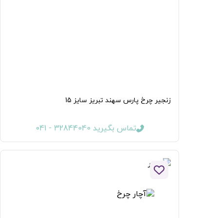
زنجیر چرخ پارس سهند تبریز سایز 15
تماس بگیرید 32844040 - 041
افزودن به لیست علاقه مندی ها