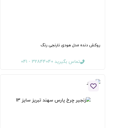
روکش دنده مدل هودی نارنجی رنگ
تماس بگیرید 32844040 - 041
افزودن به لیست علاقه مندی ها