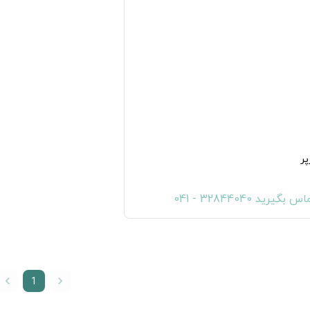
پر
س بگیرید 32844040 - 041
1