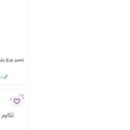
زنجیر چرخ پارس
تما
افزودن 