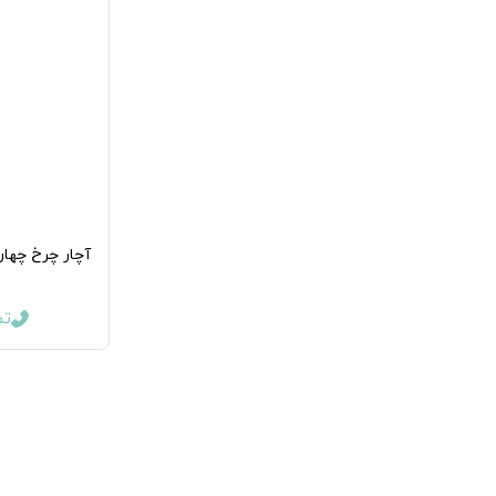
آچار چرخ چهار
تما