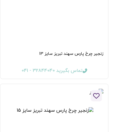
زنجیر چرخ پارس سهند تبریز سایز 13
تماس بگیرید 32844040 - 041
افزودن به لیست علاقه مندی ها