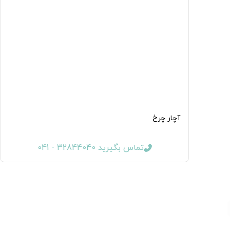
آچار چرخ
تماس بگیرید 32844040 - 041