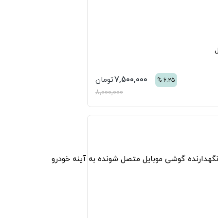
ل
7,500,000
تومان
%
6.25
8,000,000
به لیست علاقه مندی ها