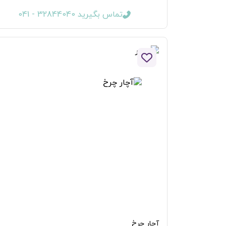
تماس بگیرید 32844040 - 041
افزودن به لیست علاقه مندی ها
آچار چرخ