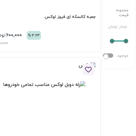
جعبه کالسکه ای فیوز لوکس
600,000
تومان
%
3.23
620,000
افزودن به لیست علاقه مندی ها