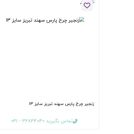
افزودن به لیست علاقه مندی ها
زنجیر چرخ پارس سهند تبریز سایز 13
تماس بگیرید 32844040 - 041