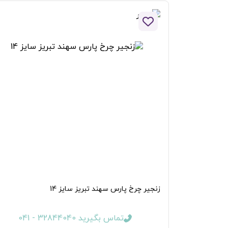
افزودن به لیست علاقه مندی ها
زنجیر چرخ پارس سهند تبریز سایز 14
تماس بگیرید 32844040 - 041