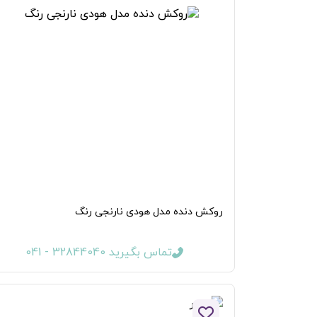
روکش دنده مدل هودی نارنجی رنگ
تماس بگیرید 32844040 - 041
افزودن به لیست علاقه مندی ها