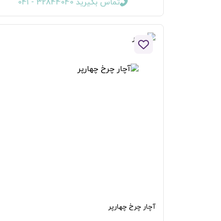
تماس بگیرید 32844040 - 041
افزودن به لیست علاقه مندی ها
آچار چرخ چهارپر