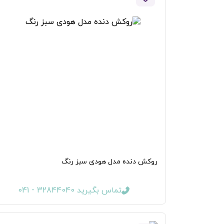
روکش دنده مدل هودی سبز رنگ
تماس بگیرید 32844040 - 041