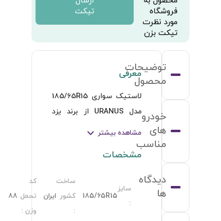
کدسرعت
H
: