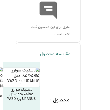
لاستیک سواری
لاستیک سواری
لاستیک سواری
185/65R15 مدل RG410
185/65R15 فدرال تایوان
185/65R15 مدل GS-
رازی RAZI
FEDERAL TAIWAN
2020 گلدستون
GOLDSTONE