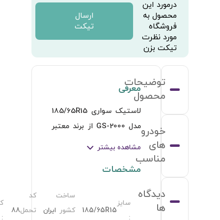
کدسرعت
H
: