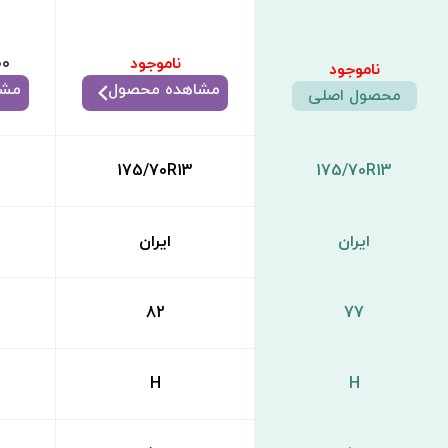
ناموجود
00
ناموجود
مشاهده محصول
مشا
محصول اصلی
175/70R13
175/70R13
ایران
ایران
82
77
H
H