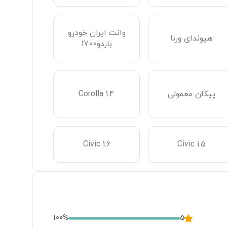
cent 1.3
وانت ایران خودرو
هیوندای ورنا
باردو1700
پیکان معمولی
Corolla 1.4
Civic 1.6
Civic 1.5
100
%
5