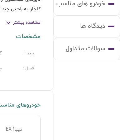
خودرو های مناسب
مشاهده بیشتر
دیدگاه ها
مشخصات
سوالات متداول
برند
:
گ
فصل
:
چ
خودروهای مناس
تیبا1 EX
شاخص سرعت این نوع لاستیک،H  میباشد که نشان دهنده حداکثرتوان