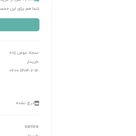
شما هم برای این محصو
سجاد عوض زاده
خریدار
1404-7-12 06:00
درج نشده
samira
خریدار