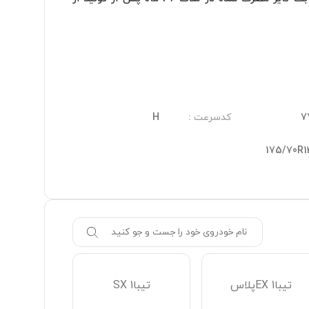
 لاستیک گلدستون بدلیل تولید داخلی و عدم پرداخت عوارض،قیمت تمام شده پایین تری نسبت به لاستیک های دیگر دارد و مقرون بصرفه تر 
7
کدسرعت
:
H
لاستیک 175/70R13  باکد 2030 که جدیدترین طراحی آج این مجموعه میباشد و طرح آن بسیار مناسب جاده های خیس و خشک بوده  ودارای 
175/70R1
به علت طراحی منحصر به فرد این نوع لاستیک،سبب ایجاد نرمی و کاهش استهلاک میشودکه نتیجه راحتی سرنشینان راهنگام سفر باخود به 
پژو ROA معمولی
تیبا1 EXپلاس
تیبا1 SX