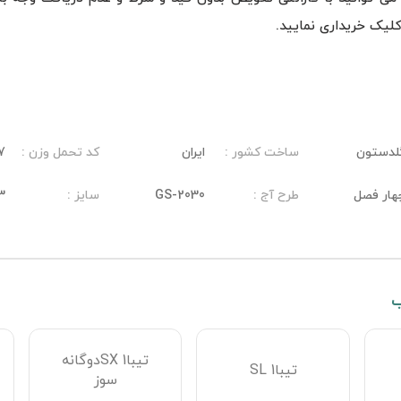
لدستون
ساخت کشور
:
ایران
کد تحمل وزن
:
7
هار فصل
طرح آج
:
GS-2030
سایز
:
3
ب
تیبا1 SXدوگانه‌
تیبا1 SL
سوز
 سرعت لاستیک برشاخص وزن آن میباشد.