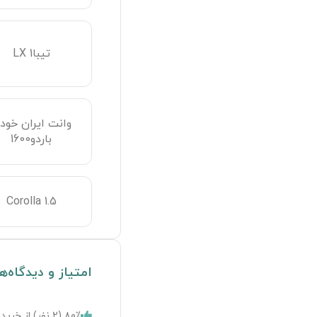
تیبا1 LX
وانت ایران خودر
باردو1600
Corolla 1.5
امتیاز و دیدگاه‌ه
۸۰٪ (
2
نفر) از خریدا