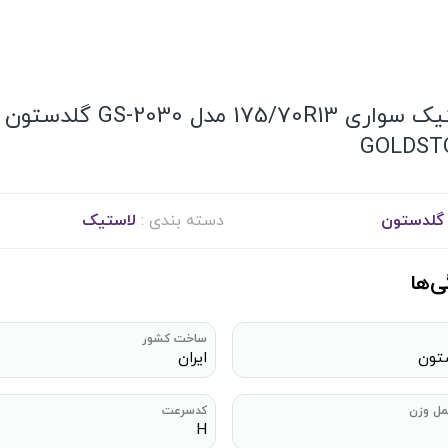
لاستیک سواری 175/70R13 مدل GS-2030 گلدستون
GOLDST
گلدستون
دسته بندی :
لاستیک
ی‌ها
ساخت کشور
تون
ایران
مل وزن
کدسرعت
H