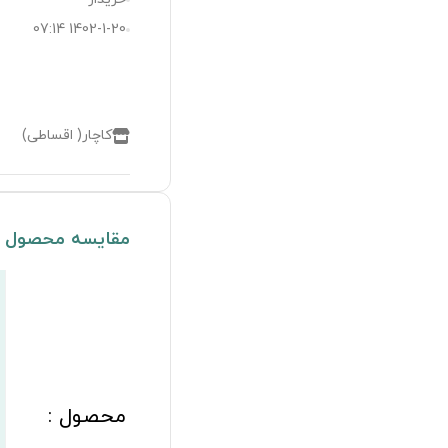
1402-1-20 07:14
کاچار( اقساطی)
مقایسه محصول
محصول :