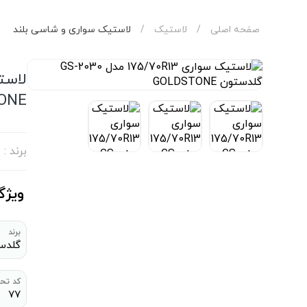
صفحه اصلی
/
لاستیک
/
لاستیک سواری و شاسی بلند
ONE
برند :
ویژگ
برند
گلدس
کد تح
77