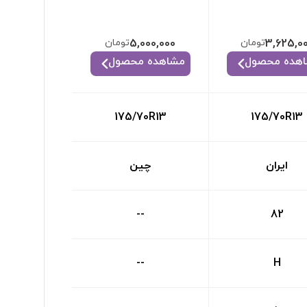
3,625,0
تومان
5,000,000
تومان
هده محصول
مشاهده محصول
175/70R13
175/70R13
ایران
چین
--
82
--
H