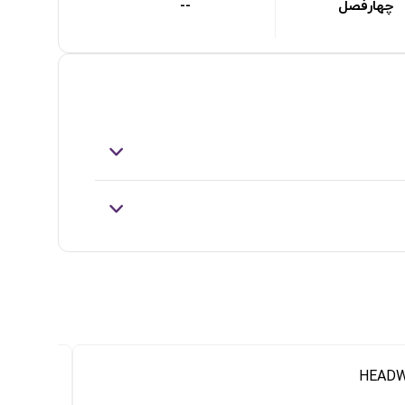
چهارفصل
--
افزو