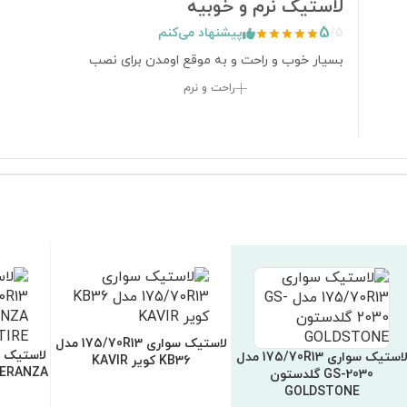
لاستیک نرم و خوبیه
5
/
5
پیشنهاد می‌کنم
بسیار خوب و راحت و به موقع اومدن برای نصب
راحت و نرم
لاستیک سواری 175/70R13 مدل
لاستیک سواری 175/70R13 مدل
KB36 کویر KAVIR
SERANZA ایران تایر  TIRE
GS-2030 گلدستون
GOLDSTONE