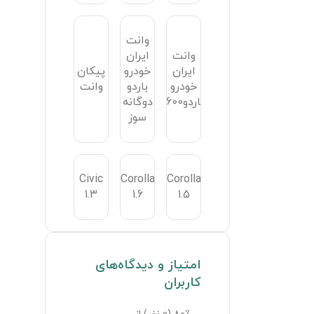
Coro
1.4
Civ
1.6