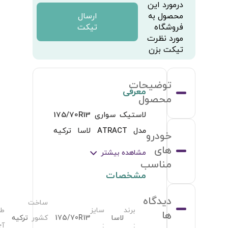
رح
ATRACT
ج
: