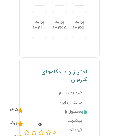
اید
110S
ز
132
Civic
Civic
اسپرت
ک
1.2
1.5
لاکچری