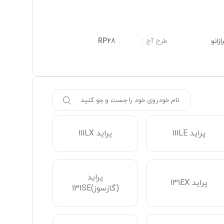
ازانو
طرح آج
:
RP28
پراید 111LE
پراید 111LX
پراید 132(دوگانه)
پراید
پراید 141LE
پراید 131EX
(گازسوز)131SE