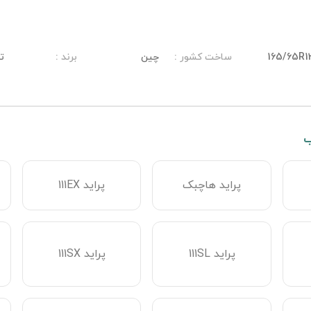
165/65R1
ساخت کشور
:
چین
برند
:
تر
ب
پراید هاچبک
پراید 111EX
پراید 111SL
پراید 111SX