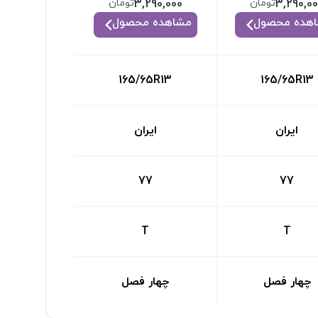
3,290,0
تومان
3,290,000
تومان
هده محصول
مشاهده محصول
165/65R13
165/65R13
ایران
ایران
77
77
T
T
چهار فصل
چهار فصل