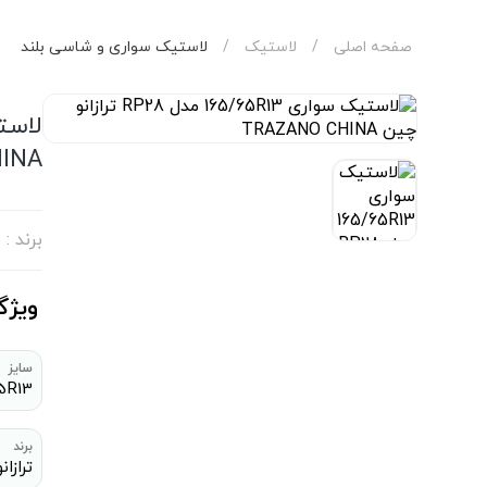
صفحه اصلی
/
لاستیک
/
لاستیک سواری و شاسی بلند
INA
برند :
ویژگ
سایز
5R13
برند
ترازانو