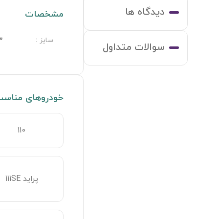
دیدگاه ها
مشخصات
سایز
:
3
سوالات متداول
خودروهای مناس
110
پراید 111SE