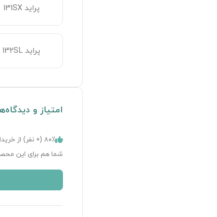
پراید 131SX
پراید 132SL
امتیاز و دیدگاه‌ه
۸۰٪ (
0
نفر) از خریدا
شما هم برای این محصو