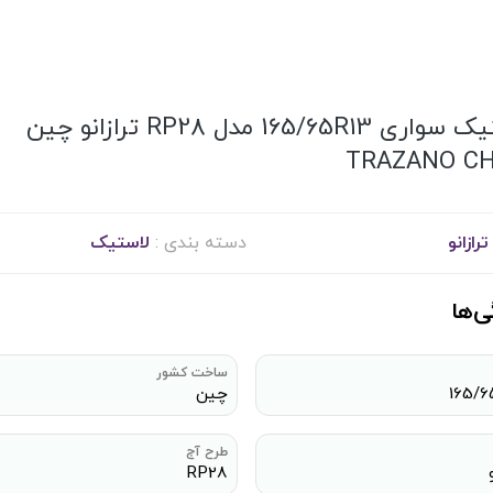
لاستیک سواری 165/65R13 مدل RP28 ترازانو چین
TRAZANO CH
ترازانو
دسته بندی :
لاستیک
ی‌ها
ساخت کشور
165/6
چین
طرح آج
RP28