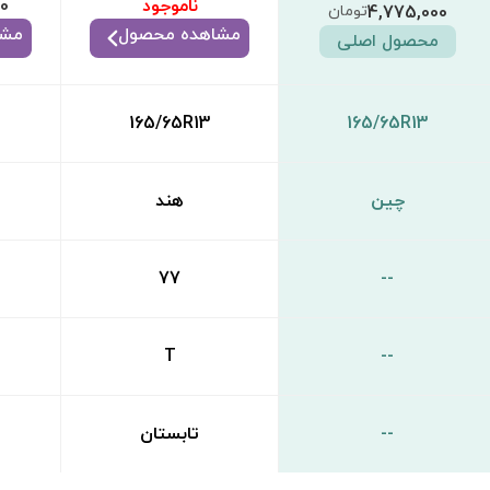
ناموجود
00
4,775,000
تومان
مشاهده محصول
مشا
محصول اصلی
165/65R13
165/65R13
چین
هند
77
--
T
--
--
تابستان