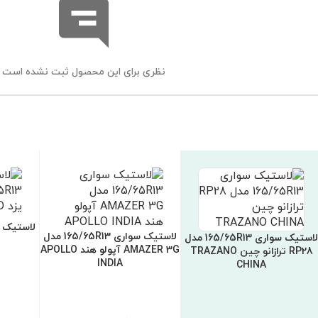
نظری برای این محصول ثبت نشده است
لاستیک سواری 165/65R13 مدل
لاستیک سواری 165/65R13 مدل
N
AMAZER 3G آپولو هند APOLLO
RP28 ترازانو چین TRAZANO
INDIA
CHINA