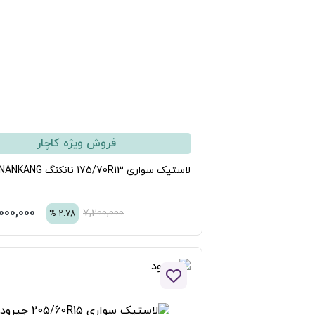
فروش ویژه کاچار
ستیک سواری 175/70R13 نانکنگ NANKANG
7,000,000
تومان
7,200,000
%
2.78
افزودن به لیست علاقه مندی ها