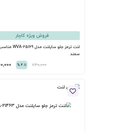
فروش ویژه کاچار
لنت ترمز جلو سایلنت مدل WVA-25169 مناسب برای
مند
700,000
تومان
730,000
%
4.11
افزودن به لیست علاقه مندی ها