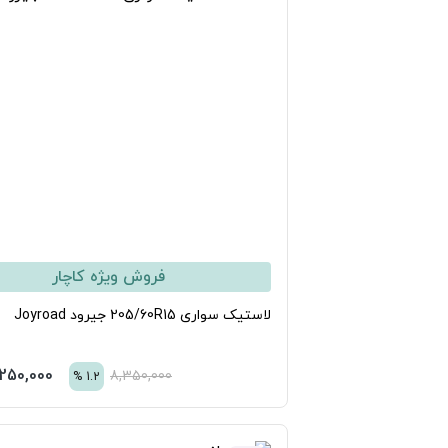
فروش ویژه کاچار
ستیک سواری 205/60R15 جیرود Joyroad
8,250,000
تومان
8,350,000
%
1.2