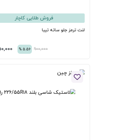
فروش طلایی کاچار
نت ترمز جلو ساته تیبا
850,000
تومان
900,000
%
5.56
افزودن به لیست علاقه مندی ها