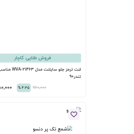
فروش طلایی کاچار
لنت ترمز جلو سایلنت مدل WVA-21463 مناسب برای
در90
880,000
تومان
920,000
%
4.35
افزودن به لیست علاقه مندی ها