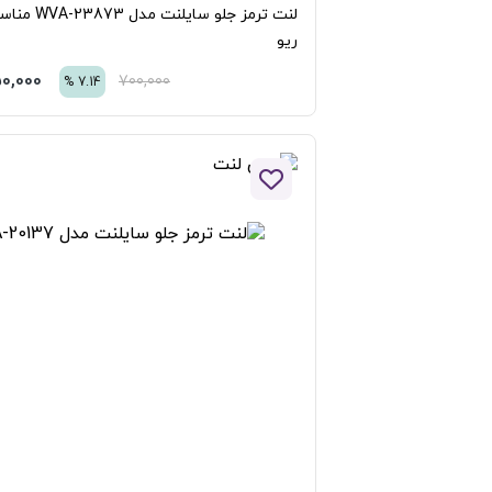
لنت ترمز جلو سایلنت مدل WVA-23873 مناسب برای
یو
650,000
تومان
700,000
%
7.14
افزودن به لیست علاقه مندی ها