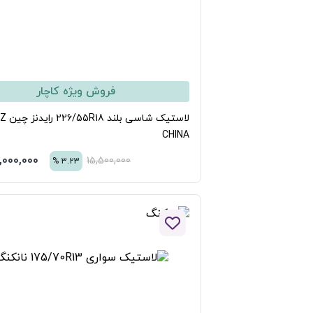
فروش ویژه کاچار
لاستیک شاسی بلند 226/55R18 رایدنز چین RYDANZ
CHIN
15,000,000
تومان
15,500,000
%
3.23
افزودن به لیست علاقه مندی ها