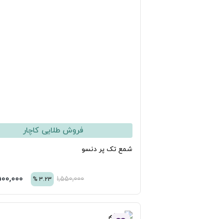
فروش طلایی کاچار
مع تک پر دنسو
1,500,000
تومان
1,550,000
%
3.23