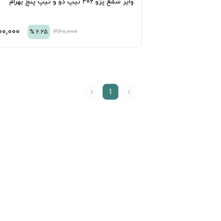
ر شمع پژو 206 تیپ دو و تیپ پنج بهرام
300,000
تومان
320,000
%
6.25
1