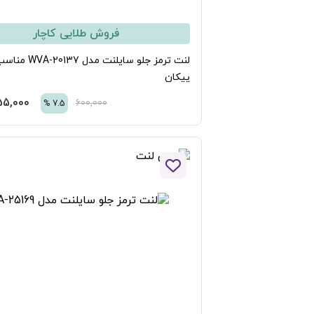
فروش طلایی کاچار
لنت ترمز جلو سایلنت مدل WVA-20137 مناسب برای
یکان
555,000
تومان
600,000
%
7.5
افزودن به لیست علاقه مندی ها