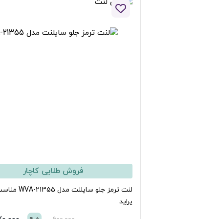
افزودن به لیست علاقه مندی ها
فروش طلایی کاچار
لنت ترمز جلو سایلنت مدل WVA-21355 مناسب برای
راید