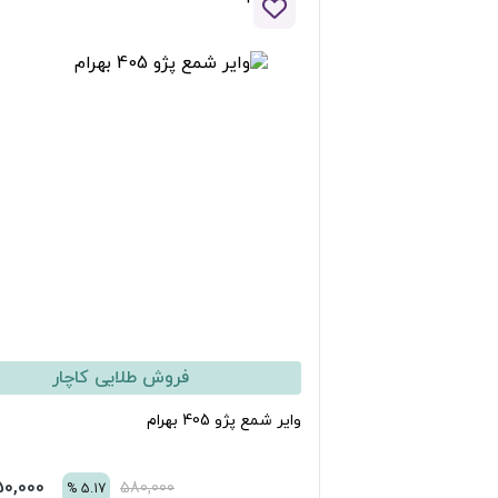
افزودن به لیست علاقه مندی ها
فروش طلایی کاچار
یر شمع پژو 405 بهرام
550,000
تومان
580,000
%
5.17