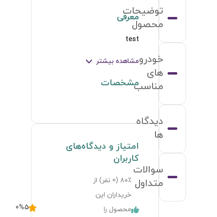
توضیحات
معرفی
محصول
test
خودرو
مشاهده بیشتر
های
مشخصات
مناسب
دیدگاه
ها
امتیاز و دیدگاه‌های
کاربران
سوالات
۸۰٪ (
0
نفر) از
متداول
خریداران این
0
%
5
محصول را