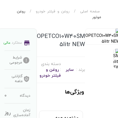
صفحه اصلی
/
روغن‌ و فیلتر خودرو
/
روغن
موتور
OPETCO10W40SM
عملکرد
عالی
5litr NEW
شرایط
مرجوعی
دسته بندی
برند :
سایر
:
روغن‌ و
فیلتر خودرو
گارانتی
ماهه
ویژگی‌ها
0
دیدگاه
زمان
روز
آماده‌سازی