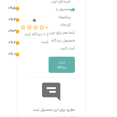
خریداران این
بنزین را کاهش می دهد. 
0
%
5
محصول را
این محصول بر اساس 
پیشنهاد
0
0
%
4
پیشرفته ترین فرمول های 
کرده‌اند
روز اروپا و استفاده از با 
3
%
0
شما هم برای این
از
0
دیدگاه ثبت
کیفیترین مواد اولیه 
محصول دیدگاه
شده
0
%
2
معتبرترین شرکت های دنیا 
ثبت کنید.
0
%
1
فرموله شده وآماده عرضه 
ثبت
دیدگاه
این محصول برای تمامی 
فصول در موتورهای بنزینی 
بر اساس توصیه و 
دستورالعمل سازنده خودرو 
استفاده می شود.و بهترین 
نظری برای این محصول ثبت
عملکرد را نشان داده است.