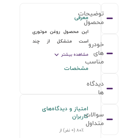
توضیحات
معرفی
محصول
این محصول روغن موتوری 
است متشکل از چند 
خودرو
تکنولوژی بعلاوه دارای قدرت 
های
مشاهده بیشتر
پاک کنندگی بالایی می باشد. 
مناسب
مشخصات
از تشکیل لجن جلوگیری می 
کند. همچنین دارای 
دیدگاه
تکنولوژی پیشرفته حفاظت 
ها
از ساییدگی بوده و درزهای 
امتیاز و دیدگاه‌های
موتور از جمله شیارهای 
سوالات
کاربران
موجود در میله و درزهای 
متداول
مرتجع روی میله ی سوپاپ 
۸۰٪ (
0
نفر) از
را محافظت کرده  و مصرف 