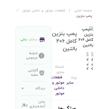
صفحه اصلی
/
قطعات موتور و داخلی موتور
/
پمپ بنزین
پمپ بنزین
عملکرد
عالی
کامل 206
بالتین
شرایط
مرجوعی
دسته
گارانتی
بندی
ماهه
برند
:
قطعات
:
سایر
موتور و
0
داخلی
دیدگاه
موتور
زمان
روز
آماده‌سازی
ویژگی‌ها