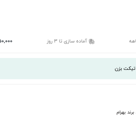
هه
آماده سازی تا
3
روز
50,000
 تیکت بزن
رند بهرام