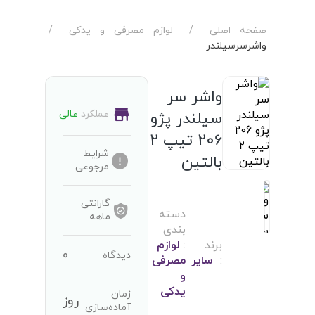
صفحه اصلی
/
لوازم مصرفی و یدکی
/
واشرسرسیلندر
واشر سر
عملکرد
عالی
سیلندر پژو
206 تیپ 2
شرایط
بالتین
مرجوعی
گارانتی
دسته
ماهه
بندی
برند
:
لوازم
0
دیدگاه
:
سایر
مصرفی
و
یدکی
زمان
روز
آماده‌سازی