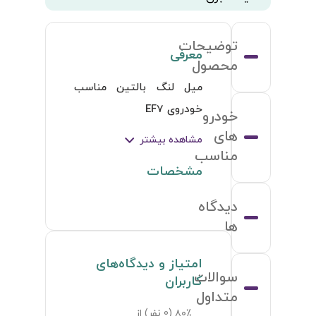
توضیحات
معرفی
محصول
میل لنگ بالتین مناسب 
خودروی EF7
خودرو
های
مشاهده بیشتر
مناسب
مشخصات
دیدگاه
ها
امتیاز و دیدگاه‌های
سوالات
کاربران
متداول
۸۰٪ (
0
نفر) از