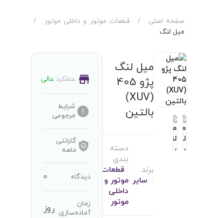
صفحه اصلی
/
قطعات موتور و داخلی موتور
/
میل لنگ
میل لنگ
عملکرد
عالی
پژو 405
(XUV)
شرایط
بالتین
مرجوعی
گارانتی
دسته
ماهه
بندی
برند
:
قطعات
0
دیدگاه
:
سایر
موتور و
داخلی
موتور
زمان
روز
آماده‌سازی