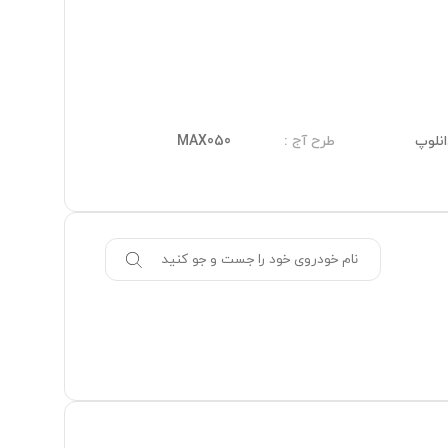
انلوپ
طرح آج
:
MAX050