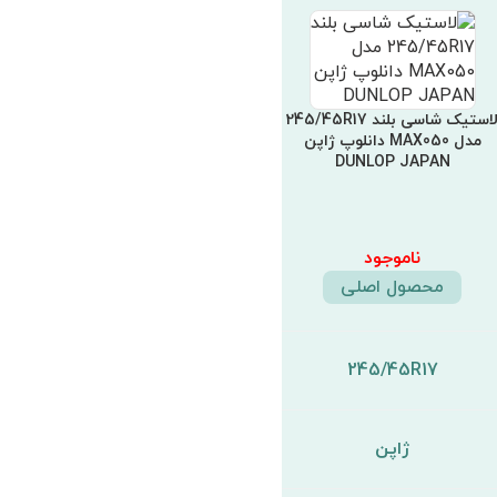
لاستیک شاسی بلند 245/45R17
مدل MAX050 دانلوپ ژاپن
DUNLOP JAPAN
ناموجود
محصول اصلی
245/45R17
ژاپن