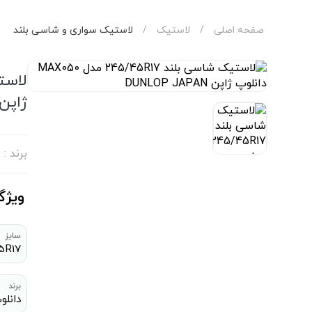
صفحه اصلی
/
لاستیک
/
لاستیک سواری و شاسی بلند
ژاپن LOP JAPAN
برند :
ویژگ
سایز
5R17
برند
دانلو