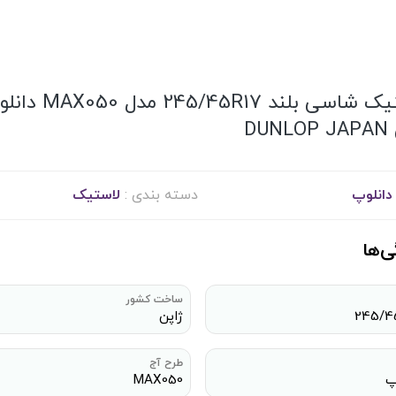
لاستیک شاسی بلند 245/45R17 مدل 
DUN
دانلوپ
دسته بندی :
لاستیک
ی‌ها
ساخت کشور
245/4
ژاپن
طرح آج
پ
MAX050