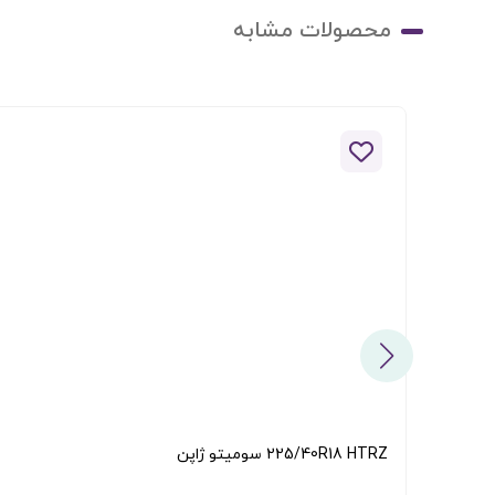
محصولات مشابه
افزودن به لیست علاقه مندی ها
225/40R18 HTRZ سومیتو ژاپن