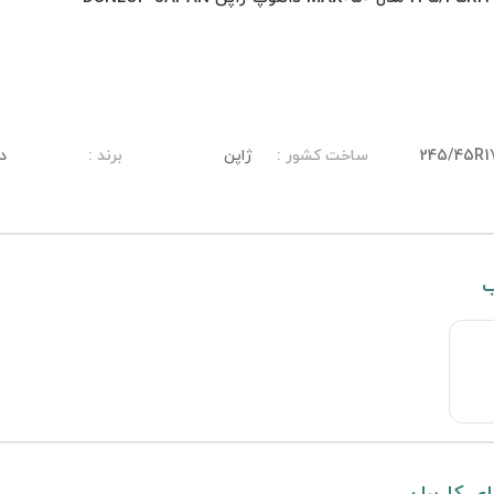
245/45R1
ساخت کشور
:
ژاپن
برند
:
د
ب