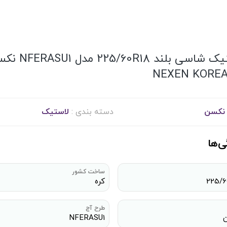
لاستیک شاسی بلند 225/60R18 م
نکسن
دسته بندی :
لاستیک
ی‌ها
ساخت کشور
225/6
کره
طرح آج
NFERASU1