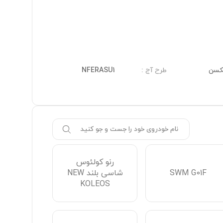
کسن
طرح آج
:
NFERASU1
رنو کولئوس
SWM G01F
شاسی بلند NEW
KOLEOS