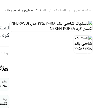
صفحه اصلی
/
لاستیک
/
لاستیک سواری و شاسی بلند
کره NEXEN KOREA
برند :
ویژگ
سایز
0R18
برند
نکسن