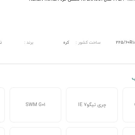
225/60R1
ساخت کشور
:
کره
برند
:
ن
ب
چری تیگو7 IE
SWM G01