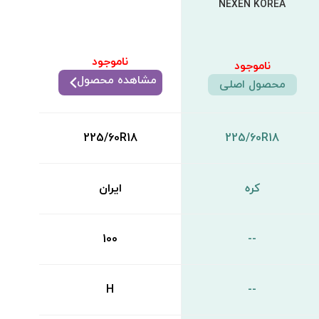
NEXEN KOREA
ناموجود
ناموجود
مشاهده محصول
محصول اصلی
225/60R18
225/60R18
کره
ایران
100
--
H
--