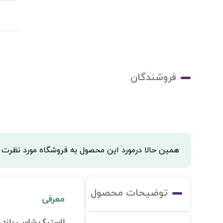
فروشندگان
همین حالا درمورد این محصول به فروشگاه مورد نظرت
توضیحات محصول
معرفی
لاستیک شاسی بلند 225/60R18 مدل NFERASU1 نکسن کره NEXEN KOREA