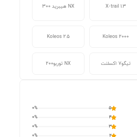
X-trail 1.3
NX هیبرید 300
Koleos 2.5
Koleos 2000
تیگو7 اکسلنت
NX توربو200
0
%
5
0
%
4
0
%
3
0
%
2