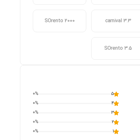
SOrento 2000
carnival 3.3
SOrento 3.5
0
%
5
0
%
4
0
%
3
0
%
2
0
%
1