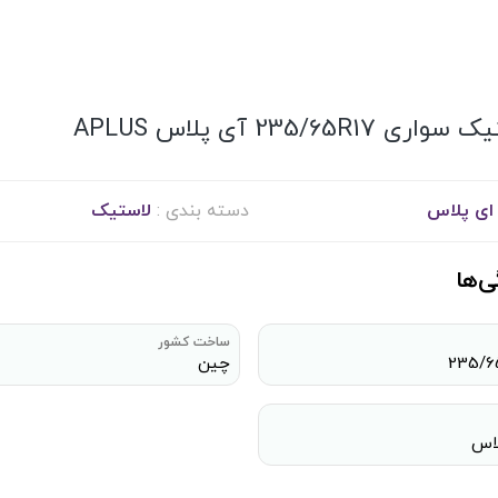
ری 235/65R17 آی پلاس APLUS
ای پلاس
دسته بندی :
لاستیک
ی‌ها
ساخت کشور
235/6
چین
لاس