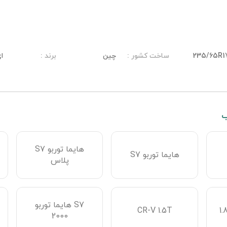
235/65R1
ساخت کشور
:
چین
برند
:
ا
ب
هایما توربو S7
هایما توربو S7
پلاس
S7 هایما توربو
CR-V 1.5T
2000