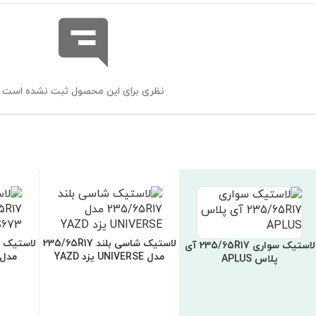
نظری برای این محصول ثبت نشده است
لاستیک شاسی بلند 235/65R17
لاستیک سواری 235/65R17 آی
مدل UNIVERSE یزد YAZD
مدل S673 بارز EZ
پلاس APLUS