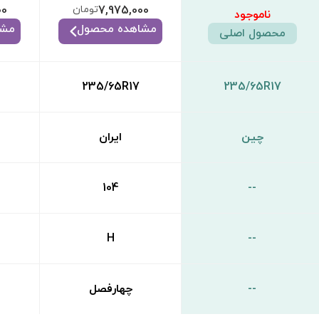
7,975,000
تومان
00
ناموجود
مشاهده محصول
مشا
محصول اصلی
235/65R17
235/65R17
چین
ایران
104
--
H
--
--
چهارفصل