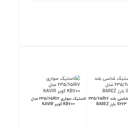
لاستیک شاسی بلند 235/65R17
لاستیک سواری 235/65R17 مدل
BAR
KB700 کویر KAVIR