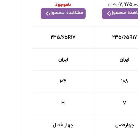
7,975,0
تومان
ناموجود
هده محصول
مشاهده محصول
235/65R17
235/65R17
ایران
ایران
104
108
H
V
چهارفصل
چهار فصل