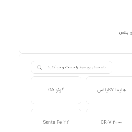
ی پلاس
هایما S7پلاس
گونو G5
Santa Fe 2.4
CR-V 2000