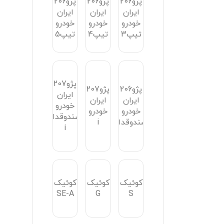
پژو206
ران
پژو
پژو
پژو
درو
SD
SD
SD
ن
روک
ایران
ایران
ایران
و
خودرو
خودرو
خودرو
V8
V20
V2
پژو207
ران
درو
ماتیک
پژو
پژو
ن
قف
پژوRD
پارس
پارس
و
ه‌ای
i
LX
ELX
ئیک
R
پژو
س
پژو پارس
Camry
پارس
نه
اتوماتیک
2.4