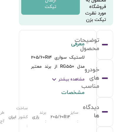
رح
RG550
: