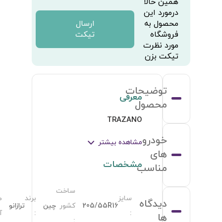
طرح
Z-
آج
:
107