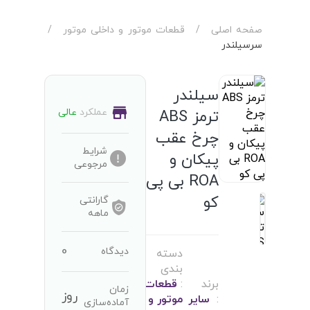
صفحه اصلی
/
قطعات موتور و داخلی موتور
/
سرسیلندر
سیلندر
عملکرد
عالی
ترمز ABS
چرخ عقب
شرایط
پیکان و
مرجوعی
ROA بی پی
کو
گارانتی
ماهه
0
دیدگاه
دسته
بندی
برند
:
قطعات
زمان
روز
:
سایر
موتور و
آماده‌سازی