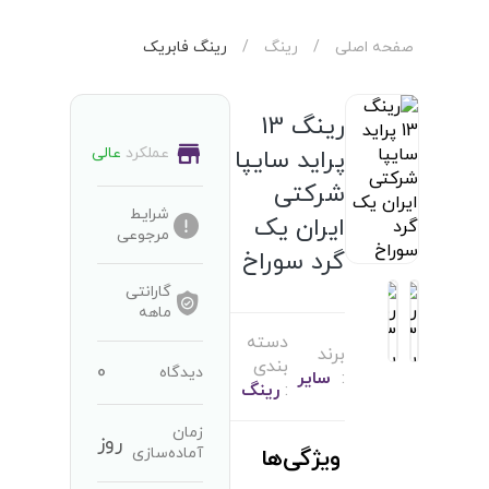
صفحه اصلی
/
رینگ
/
رینگ فابریک
رینگ 13
عملکرد
عالی
پراید سایپا
شرکتی
شرایط
ایران یک
مرجوعی
گرد سوراخ
گارانتی
ماهه
دسته
برند
بندی
0
دیدگاه
:
سایر
:
رینگ
زمان
روز
آماده‌سازی
ویژگی‌ها