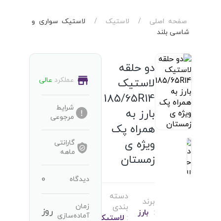
صفحه اصلی
/
لاستیک
/
لاستیک سواری و
شاسی بلند
دو حلقه
عملکرد
عالی
لاستیک
185/65R14
شرایط
بارز به
مرجوعی
همراه پک
ویژه ی
گارانتی
ماهه
زمستان
0
دیدگاه
دسته
برند
زمان
بندی
روز
:
بارز
آماده‌سازی
:
لاستیک