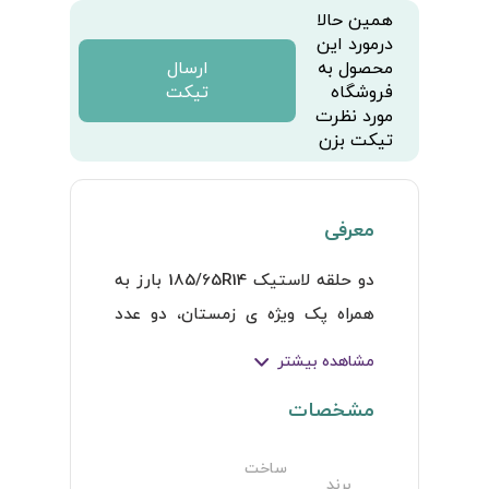
همین حالا
درمورد این
محصول به
ارسال
فروشگاه
تیکت
مورد نظرت
تیکت بزن
معرفی
دو حلقه لاستیک 185/65R14 بارز به 
همراه پک ویژه ی زمستان، دو عدد 
والف آلمانی، شیشه شوی، مکمل 
مشاهده بیشتر
اکتان، لنت ترمز پژو بهمراه تعویض و 
مشخصات
بالانس و نصب و ارسال در محل
ساخت
برند