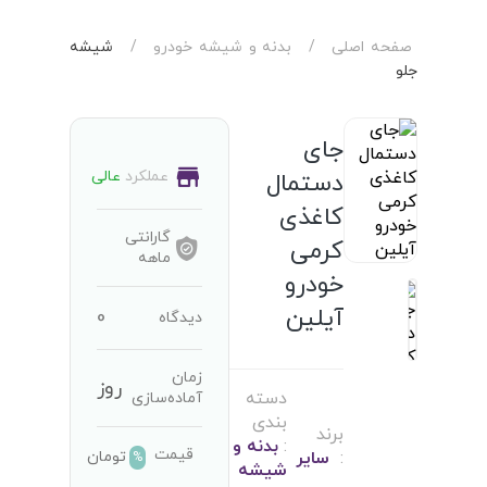
صفحه اصلی
/
بدنه و شیشه خودرو
/
شیشه
جلو
جای
عملکرد
عالی
دستمال
کاغذی
گارانتی
کرمی
ماهه
خودرو
آیلین
0
دیدگاه
زمان
روز
دسته
آماده‌سازی
بندی
برند
:
بدنه و
قیمت
تومان
:
سایر
%
شیشه