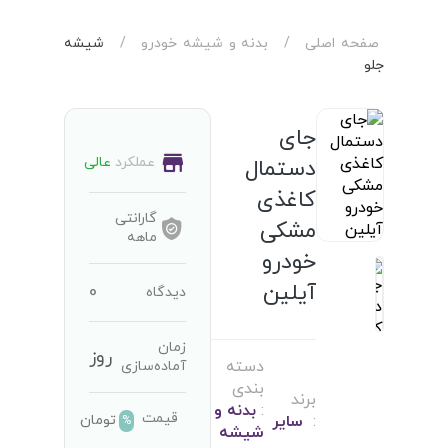
صفحه اصلی
/
بدنه و شیشه خودرو
/
شیشه
جلو
جای
عملکرد
عالی
دستمال
کاغذی
گارانتی
مشکی
ماهه
خودرو
آیلین
0
دیدگاه
زمان
روز
دسته
آماده‌سازی
بندی
برند
:
بدنه و
قیمت
تومان
:
سایر
%
شیشه