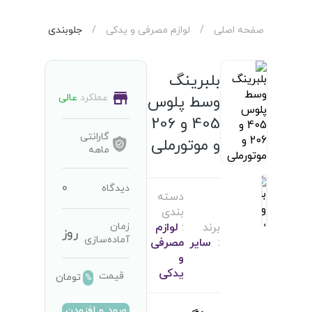
صفحه اصلی
/
لوازم مصرفی و یدکی
/
جلوبندی
بلبرینگ
عملکرد
عالی
وسط پلوس
405 و 206
گارانتی
و موتورملی
ماهه
0
دیدگاه
دسته
بندی
زمان
برند
:
لوازم
روز
آماده‌سازی
:
سایر
مصرفی
و
یدکی
قیمت
تومان
%
ورود و افزودن