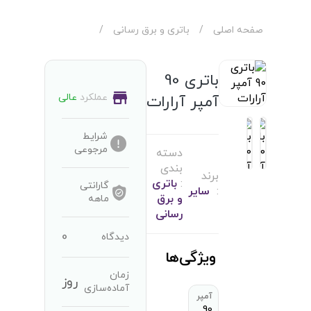
صفحه اصلی
/
باتری و برق رسانی
/
باتری 90
عملکرد
عالی
آمپر آرارات
شرایط
مرجوعی
دسته
بندی
برند
:
باتری
گارانتی
:
سایر
و برق
ماهه
رسانی
0
دیدگاه
ویژگی‌ها
زمان
روز
آماده‌سازی
آمپر
90