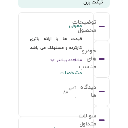
تیکت بزن
توضیحات
معرفی
محصول
قیمت ها با ارائه باتری 
کارکرده و مستهلک می باشد 
خودرو
و در صورتی که باتری 
های
مشاهده بیشتر
مستهلک یا کارکرده ارئه 
مناسب
مشخصات
نگردد و یا آمپر آن از آمپر 
باتری جدید پایین تر باشد ما 
دیدگاه
آمپر
به التفاوت محاسبه و از 
88
ها
:
مشتری اخذ خواهد گردید
سوالات
متداول