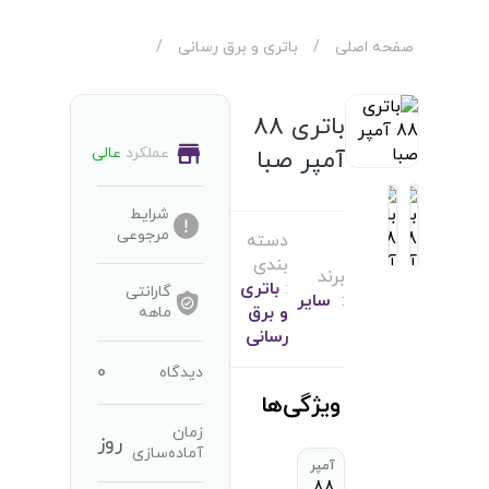
صفحه اصلی
/
باتری و برق رسانی
/
باتری 88
عملکرد
عالی
آمپر صبا
شرایط
مرجوعی
دسته
بندی
برند
:
باتری
گارانتی
:
سایر
و برق
ماهه
رسانی
0
دیدگاه
ویژگی‌ها
زمان
روز
آماده‌سازی
آمپر
88