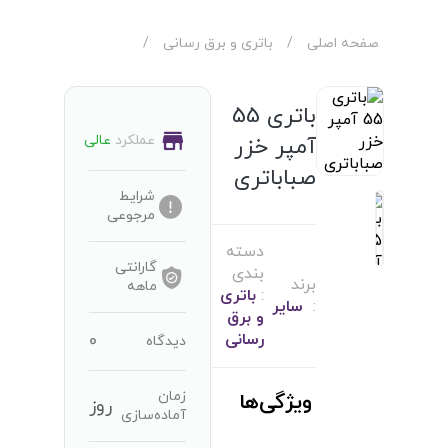
صفحه اصلی
/
باتری و برق رسانی
/
باتری 55
عملکرد
عالی
آمپر خزر
صباباتری
شرایط
مرجوعی
دسته
گارانتی
بندی
برند
ماهه
:
باتری
:
سایر
و برق
0
رسانی
دیدگاه
زمان
ویژگی‌ها
روز
آماده‌سازی