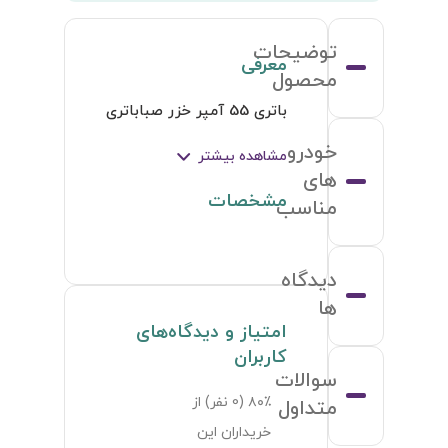
توضیحات
معرفی
محصول
باتری 55 آمپر خزر صباباتری
خودرو
مشاهده بیشتر
های
مشخصات
مناسب
دیدگاه
ها
امتیاز و دیدگاه‌های
کاربران
سوالات
۸۰٪ (
0
نفر) از
متداول
خریداران این