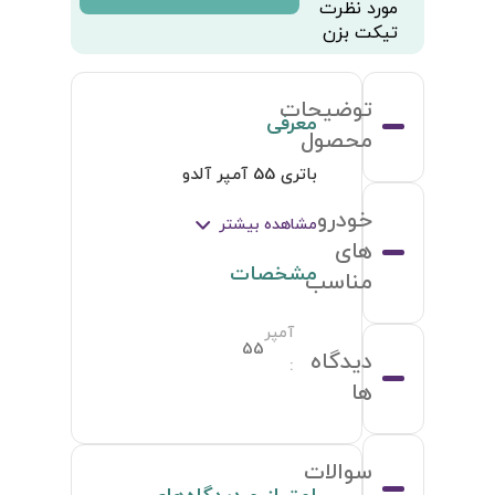
مورد نظرت
تیکت بزن
توضیحات
معرفی
محصول
باتری 55 آمپر آلدو
خودرو
مشاهده بیشتر
های
مشخصات
مناسب
آمپر
55
دیدگاه
:
ها
سوالات