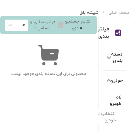
فحه اصلی
/
شیشه بغل
سته‌بندی
شیشه بغل
نتایج جستجو
مرتب سازی بر
هیچکدام
0
اساس :
:
مورد
فیلتر
حذف
بندی
فیلترها
دسته
بندی
محصولی برای این دسته بندی موجود نیست
خودرو
نام
خودرو
انتخاب نام
خودرو