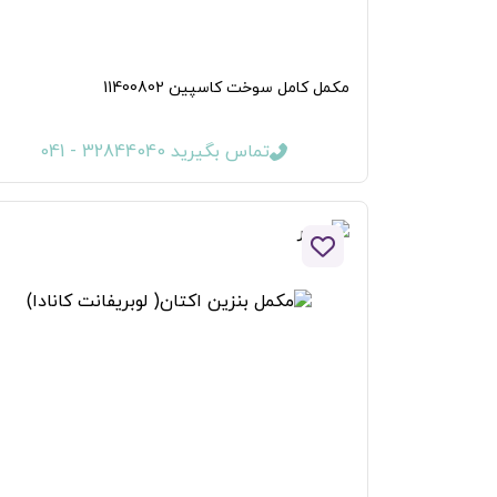
مکمل کامل سوخت کاسپین 11400802
تماس بگیرید 32844040 - 041
افزودن به لیست علاقه مندی ها