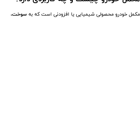
خودرو محصولی شیمیایی یا افزودنی است که به
سوخت،
موتور، سیستم خنک‌کننده، گیربکس و سیستم احتراق
اضافه
 تا عملکرد آن‌ها را بهبود دهد. این محصولات معمولاً شامل
ات پاک‌کننده، روان‌کننده، ضدسایش، ضد رسوب و
ش‌دهنده راندمان هستند.
رین فواید استفاده از مکمل خودرو
بهبود احتراق و افزایش راندمان موتور
کاهش مصرف سوخت
جلوگیری از رسوب‌گذاری در انژکتور و سوپاپ‌ها
کاهش صدای موتور و نرم‌تر کار کردن آن
افزایش عمر موتور و قطعات داخلی
کمک به شتاب بهتر و عملکرد پایدارتر
محافظت در برابر خوردگی و سایش
ع مکمل خودرو موجود در کاچار
شگاه کاچار، مجموعه‌ای کامل از مکمل‌های معتبر در اختیار