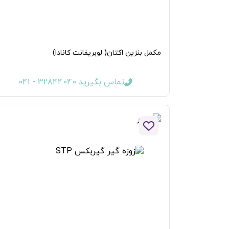
مکمل بنزین اکتان( لوبریفانت کانادا)
تماس بگیرید 32844040 - 041
افزودن به لیست علاقه مندی ها