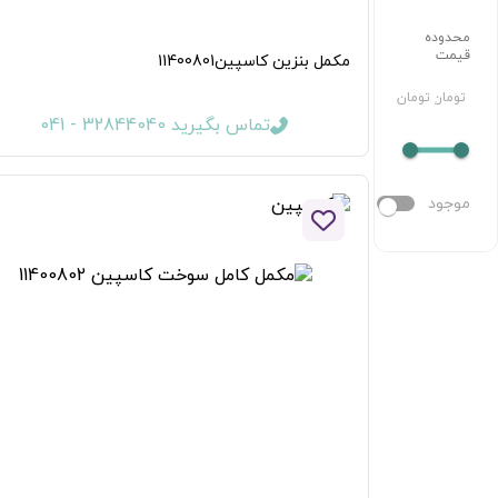
دوده
مت
مکمل بنزین کاسپین11400801
مان
تومان
تماس بگیرید 32844040 - 041
جود
افزودن به لیست علاقه مندی ها